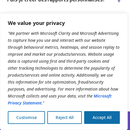
+
+
Puis-je suivre la performance de chaque
We value your privacy
intervenant?
"We partner with Microsoft Clarity and Microsoft Advertising
to capture how you use and interact with our website
+
Les données d’entreprise sont-elles
through behavioral metrics, heatmaps, and session replay to
sécurisées pendant les rapports?
improve and market our products/services. Website usage
data is captured using first and third-party cookies and
other tracking technologies to determine the popularity of
+
Ai-je besoin d’un outil BI distinct comme
products/services and online activity. Additionally, we use
Power BI?
this information for site optimization, fraud/security
purposes, and advertising. For more information about how
Microsoft collects and uses your data, visit the
Microsoft
Privacy Statement
."
Customise
Reject All
Accept All