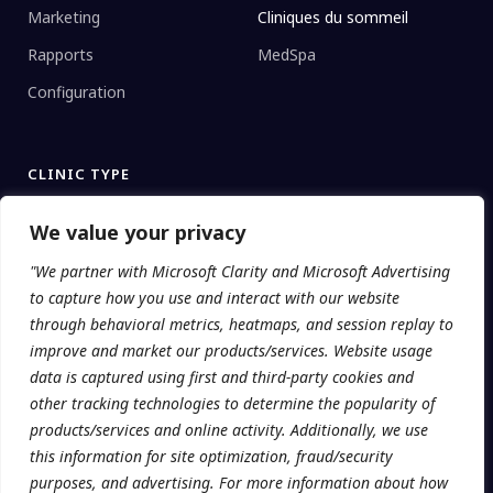
Marketing
Cliniques du sommeil
Rapports
MedSpa
Configuration
CLINIC TYPE
Réseaux d’entreprise
We value your privacy
Cliniques régionales
"We partner with Microsoft Clarity and Microsoft Advertising
Indépendant
to capture how you use and interact with our website
through behavioral metrics, heatmaps, and session replay to
Universités
improve and market our products/services. Website usage
data is captured using first and third-party cookies and
other tracking technologies to determine the popularity of
products/services and online activity. Additionally, we use
© 2026 Addatech Systems Inc. · Clinicmaster® is a registered
trademark.
this information for site optimization, fraud/security
purposes, and advertising. For more information about how